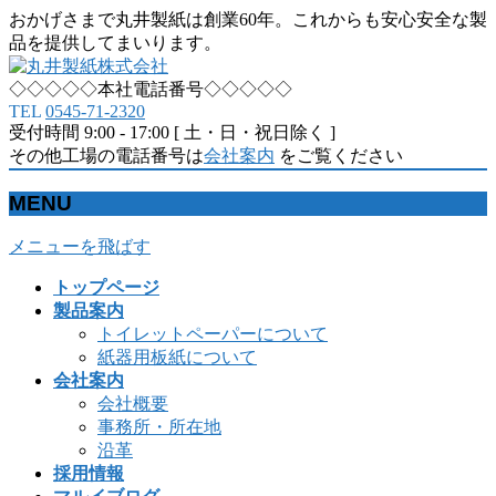
おかげさまで丸井製紙は創業60年。これからも安心安全な製
品を提供してまいります。
◇◇◇◇◇本社電話番号◇◇◇◇◇
TEL
0545-71-2320
受付時間 9:00 - 17:00 [ 土・日・祝日除く ]
その他工場の電話番号は
会社案内
をご覧ください
MENU
メニューを飛ばす
トップページ
製品案内
トイレットペーパーについて
紙器用板紙について
会社案内
会社概要
事務所・所在地
沿革
採用情報